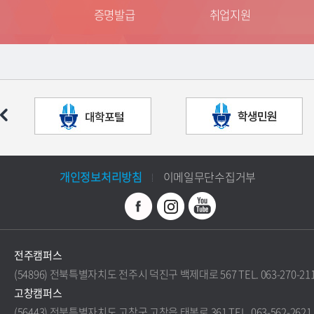
는 길
증명발급
취업지원
개인정보처리방침
이메일무단수집거부
전주캠퍼스
(54896) 전북특별자치도 전주시 덕진구 백제대로 567 TEL. 063-270-21
고창캠퍼스
(56443) 전북특별자치도 고창군 고창읍 태봉로 361 TEL. 063-562-2621