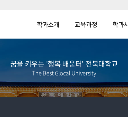
학과소개
교육과정
학과
메뉴1-1
메뉴2-1
메뉴3-1
메뉴1-2
메뉴2-2
메뉴3-2
꿈을 키우는 '행복 배움터' 전북대학교
The Best Glocal University