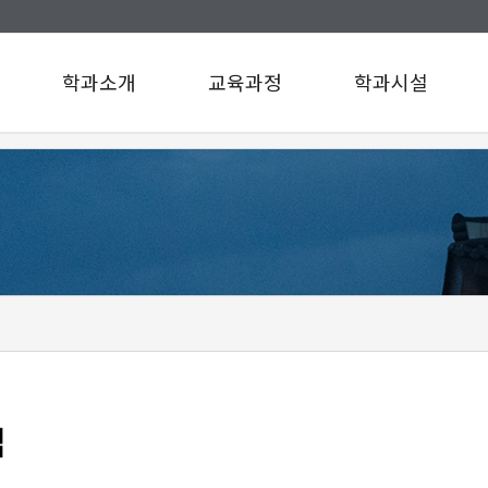
학과소개
교육과정
학과시설
인사말
교육과정
학과시설
연혁
설문조사
규정/지침
찾아오시는길
구성원소개
A팀
B팀
c
d
e
f
g
맵