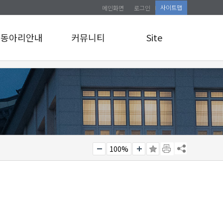
사이트맵
메인화면
로그인
동아리안내
커뮤니티
Site
동아리안내
공지사항
로그인
앨범게시판
사이트맵
관리자 교육 신청
소식통
100%