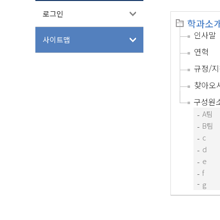
로그인
학과소
인사말
사이트맵
연혁
규정/지
찾아오
구성원
A팀
B팀
c
d
e
f
g