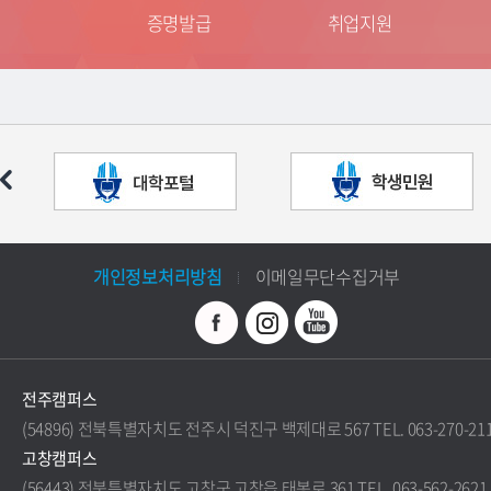
는 길
증명발급
취업지원
개인정보처리방침
이메일무단수집거부
전주캠퍼스
(54896) 전북특별자치도 전주시 덕진구 백제대로 567 TEL. 063-270-21
고창캠퍼스
(56443) 전북특별자치도 고창군 고창읍 태봉로 361 TEL. 063-562-2621